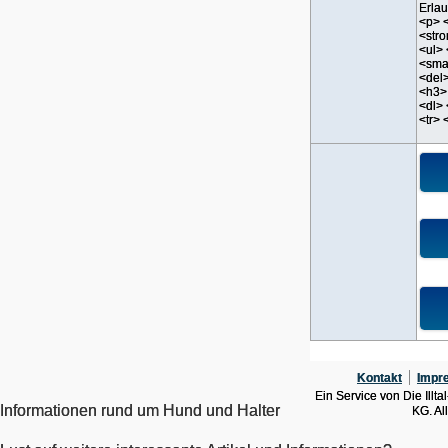
Erla
<p> 
<stro
<ul>
<sma
<del
<h3>
<dl> 
<tr> 
Kontakt
Impr
Ein Service von Die Ill
Informationen rund um Hund und Halter
KG. Al