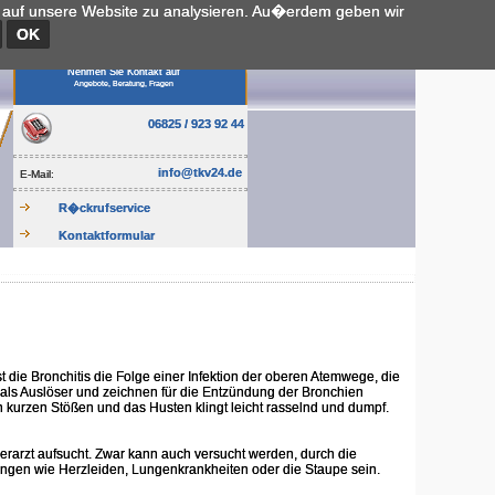
e auf unsere Website zu analysieren. Au�erdem geben wir
OK
Nehmen Sie Kontakt auf
Angebote, Beratung, Fragen
06825 / 923 92 44
info@tkv24.de
E-Mail:
R�ckrufservice
Kontaktformular
 die Bronchitis die Folge einer Infektion der oberen Atemwege, die
n als Auslöser und zeichnen für die Entzündung der Bronchien
 in kurzen Stößen und das Husten klingt leicht rasselnd und dumpf.
erarzt aufsucht. Zwar kann auch versucht werden, durch die
ungen wie Herzleiden, Lungenkrankheiten oder die Staupe sein.