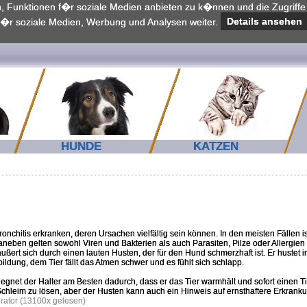
n, Funktionen f�r soziale Medien anbieten zu k�nnen und die Zugriff
f�r soziale Medien, Werbung und Analysen weiter.
Details ansehen
HUNDE
KATZEN
chitis erkranken, deren Ursachen vielfältig sein können. In den meisten Fällen ist
Daneben gelten sowohl Viren und Bakterien als auch Parasiten, Pilze oder Allergie
 äußert sich durch einen lauten Husten, der für den Hund schmerzhaft ist. Er hustet
dung, dem Tier fällt das Atmen schwer und es fühlt sich schlapp.
egnet der Halter am Besten dadurch, dass er das Tier warmhält und sofort einen Ti
hleim zu lösen, aber der Husten kann auch ein Hinweis auf ernsthaftere Erkrank
erator (13100x gelesen)