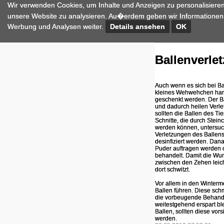
Wir verwenden Cookies, um Inhalte und Anzeigen zu personalisieren
unsere Website zu analysieren. Au�erdem geben wir Informationen 
Werbung und Analysen weiter.
Details ansehen
OK
Ballenverle
Auch wenn es sich bei B
kleines Wehwehchen hand
geschenkt werden. Der Ba
und dadurch heilen Verl
sollten die Ballen des Ti
Schnitte, die durch Stei
werden können, untersuc
Verletzungen des Ballens
desinfiziert werden. Da
Puder auftragen werden od
behandelt. Damit die Wun
zwischen den Zehen leic
dort schwitzt.
Vor allem in den Winter
Ballen führen. Diese sch
die vorbeugende Behandl
weitestgehend erspart b
Ballen, sollten diese vor
werden.