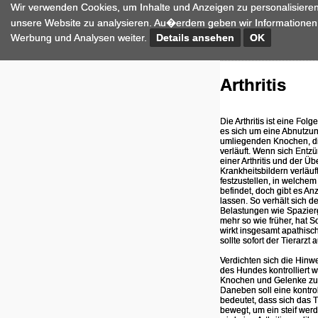
Wir verwenden Cookies, um Inhalte und Anzeigen zu personalisieren
unsere Website zu analysieren. Au�erdem geben wir Informationen 
Werbung und Analysen weiter.
Details ansehen
OK
Arthritis
Die Arthritis ist eine Fo
es sich um eine Abnutzu
umliegenden Knochen, die
verläuft. Wenn sich Entz
einer Arthritis und der 
Krankheitsbildern verläuf
festzustellen, in welche
befindet, doch gibt es Anz
lassen. So verhält sich d
Belastungen wie Spazierg
mehr so wie früher, hat 
wirkt insgesamt apathisch
sollte sofort der Tierarzt
Verdichten sich die Hinwe
des Hundes kontrolliert 
Knochen und Gelenke zusä
Daneben soll eine kontro
bedeutet, dass sich das T
bewegt, um ein steif we